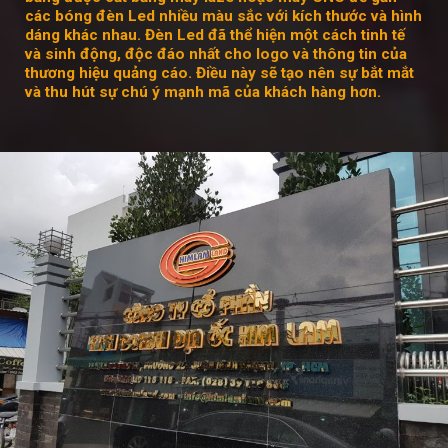
các bóng đèn Led nhiều màu sắc với kích thước và hình
dáng khác nhau. Đèn Led đã thể hiện một cách tinh tế
và sinh động, độc đáo nhất cho logo và thông tin của
thương hiệu quảng cáo. Điều này sẽ tạo nên sự bắt mắt
và thu hút sự chú ý mạnh mã của khách hàng hơn.