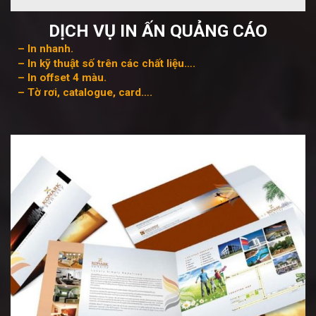
DỊCH VỤ IN ẤN QUẢNG CÁO
– In nhanh.
– In kỹ thuật số trên các chất liệu….
– In offset 4 màu.
– Tờ rơi, catalogue, card….