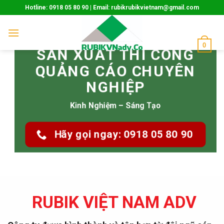
Skip
Hotline: 0918 05 80 90 | Email: rubikrubikvietnam@gmail.com
to
content
0
SẢN XUẤT THI CÔNG
QUẢNG CÁO CHUYÊN
NGHIỆP
Kinh Nghiệm – Sáng Tạo
Hãy gọi ngay: 0918 05 80 90
RUBIK VIỆT NAM ADV