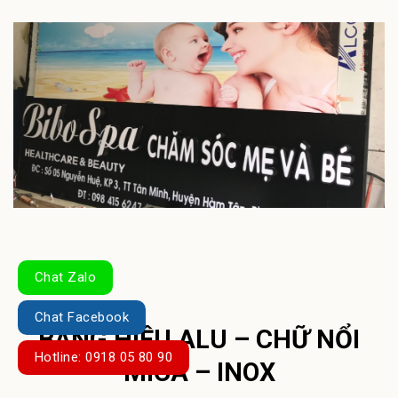
Chat Zalo
Chat Facebook
BẢNG HIỆU ALU – CHỮ NỔI
Hotline: 0918 05 80 90
MICA – INOX