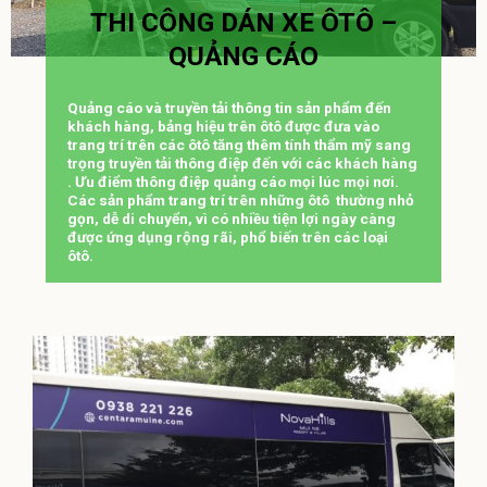
THI CÔNG DÁN XE ÔTÔ –
QUẢNG CÁO
Quảng cáo và truyền tải thông tin sản phẩm đến
khách hàng, bảng hiệu trên ôtô được đưa vào
trang trí trên các ôtô tăng thêm tính thẩm mỹ sang
trọng truyền tải thông điệp đến với các khách hàng
. Ưu điểm thông điệp quảng cáo mọi lúc mọi nơi.
Các sản phẩm trang trí trên những ôtô thường nhỏ
gọn, dễ di chuyển, vì có nhiều tiện lợi ngày càng
được ứng dụng rộng rãi, phổ biến trên các loại
ôtô.