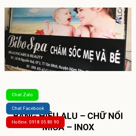
Chat Zalo
Chat Facebook
BẢNG HIỆU ALU – CHỮ NỔI
Hotline: 0918 05 80 90
MICA – INOX