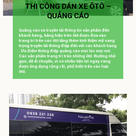
THI CÔNG DÁN XE ÔTÔ –
QUẢNG CÁO
Quảng cáo và truyền tải thông tin sản phẩm đến
khách hàng, bảng hiệu trên ôtô được đưa vào
trang trí trên các ôtô tăng thêm tính thẩm mỹ sang
trọng truyền tải thông điệp đến với các khách hàng
. Ưu điểm thông điệp quảng cáo mọi lúc mọi nơi.
Các sản phẩm trang trí trên những ôtô thường nhỏ
gọn, dễ di chuyển, vì có nhiều tiện lợi ngày càng
được ứng dụng rộng rãi, phổ biến trên các loại
ôtô.