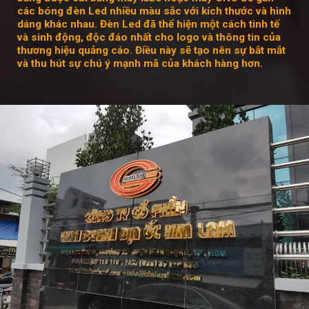
các bóng đèn Led nhiều màu sắc với kích thước và hình
dáng khác nhau. Đèn Led đã thể hiện một cách tinh tế
và sinh động, độc đáo nhất cho logo và thông tin của
thương hiệu quảng cáo. Điều này sẽ tạo nên sự bắt mắt
và thu hút sự chú ý mạnh mã của khách hàng hơn.