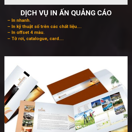
DỊCH VỤ IN ẤN QUẢNG CÁO
– In nhanh.
– In kỹ thuật số trên các chất liệu….
– In offset 4 màu.
– Tờ rơi, catalogue, card….