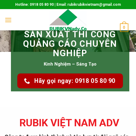
Skip
Hotline: 0918 05 80 90 | Email: rubikrubikvietnam@gmail.com
to
content
0
SẢN XUẤT THI CÔNG
QUẢNG CÁO CHUYÊN
NGHIỆP
Kinh Nghiệm – Sáng Tạo
Hãy gọi ngay: 0918 05 80 90
RUBIK VIỆT NAM ADV