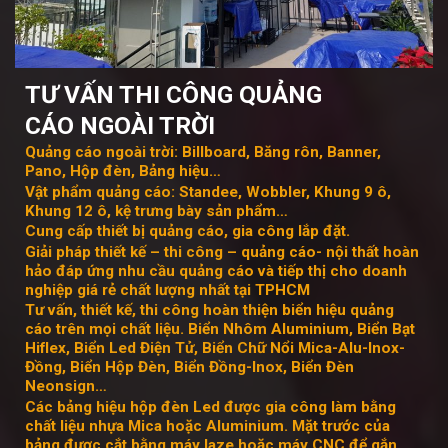
TƯ VẤN THI CÔNG QUẢNG
CÁO
NGOÀI TRỜI
Quảng cáo ngoài trời: Billboard, Băng rôn, Banner,
Pano, Hộp đèn, Bảng hiệu…
Vật phẩm quảng cáo: Standee, Wobbler, Khung 9 ô,
Khung 12 ô, kệ trưng bày sản phẩm…
Cung cấp thiết bị quảng cáo, gia công lắp đặt.
Giải pháp thiết kế – thi công – quảng cáo- nội thất hoàn
hảo đáp ứng nhu cầu quảng cáo và tiếp thị cho doanh
nghiệp giá rẻ chất lượng nhất tại TPHCM
Tư vấn, thiết kế, thi công hoàn thiện biển hiệu quảng
cáo trên mọi chất liệu. Biển Nhôm Aluminium, Biển Bạt
Hiflex, Biển Led Điện Tử, Biển Chữ Nổi Mica-Alu-Inox-
Đồng, Biển Hộp Đèn, Biển Đồng-Inox, Biển Đèn
Neonsign…
Các bảng hiệu hộp đèn Led được gia công làm bằng
chất liệu nhựa Mica hoặc Aluminium. Mặt trước của
bảng được cắt bằng máy laze hoặc máy CNC để gắn